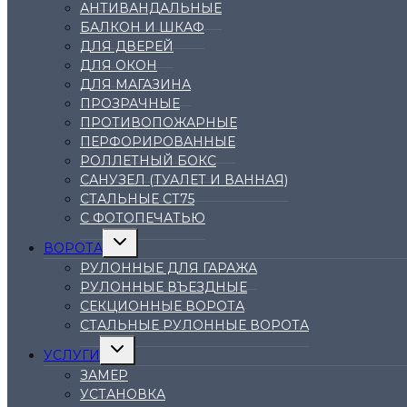
АНТИВАНДАЛЬНЫЕ
БАЛКОН И ШКАФ
ДЛЯ ДВЕРЕЙ
ДЛЯ ОКОН
ДЛЯ МАГАЗИНА
ПРОЗРАЧНЫЕ
ПРОТИВОПОЖАРНЫЕ
ПЕРФОРИРОВАННЫЕ
РОЛЛЕТНЫЙ БОКС
САНУЗЕЛ (ТУАЛЕТ И ВАННАЯ)
СТАЛЬНЫЕ СТ75
С ФОТОПЕЧАТЬЮ
Переключить
ВОРОТА
дочернее
меню
РУЛОННЫЕ ДЛЯ ГАРАЖА
РУЛОННЫЕ ВЪЕЗДНЫЕ
СЕКЦИОННЫЕ ВОРОТА
СТАЛЬНЫЕ РУЛОННЫЕ ВОРОТА
Переключить
УСЛУГИ
дочернее
меню
ЗАМЕР
УСТАНОВКА