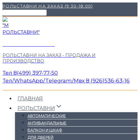
Перейти
РОЛЬСТАВНИ НА ЗАКАЗ (9:30-18:00)
к
НАШИ КОНТАКТЫ ✉
содержимому
"М РОЛЬСТАВНИ"
РОЛЬСТАВНИ НА ЗАКАЗ - ПРОДАЖА И
ПРОИЗВОДСТВО
Тел 8(499) 397-77-50
Тел/WhatsApp/Telegram/Mвх 8 (926)536-63-16
ГЛАВНАЯ
РОЛЬСТАВНИ
АВТОМАТИЧЕСКИЕ
АНТИВАНДАЛЬНЫЕ
БАЛКОН И ШКАФ
ДЛЯ ДВЕРЕЙ