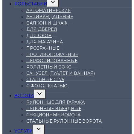
Переключить
РОЛЬСТАВНИ
дочернее
меню
АВТОМАТИЧЕСКИЕ
АНТИВАНДАЛЬНЫЕ
БАЛКОН И ШКАФ
ДЛЯ ДВЕРЕЙ
ДЛЯ ОКОН
ДЛЯ МАГАЗИНА
ПРОЗРАЧНЫЕ
ПРОТИВОПОЖАРНЫЕ
ПЕРФОРИРОВАННЫЕ
РОЛЛЕТНЫЙ БОКС
САНУЗЕЛ (ТУАЛЕТ И ВАННАЯ)
СТАЛЬНЫЕ СТ75
С ФОТОПЕЧАТЬЮ
Переключить
ВОРОТА
дочернее
меню
РУЛОННЫЕ ДЛЯ ГАРАЖА
РУЛОННЫЕ ВЪЕЗДНЫЕ
СЕКЦИОННЫЕ ВОРОТА
СТАЛЬНЫЕ РУЛОННЫЕ ВОРОТА
Переключить
УСЛУГИ
дочернее