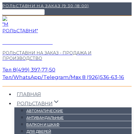
Перейти
РОЛЬСТАВНИ НА ЗАКАЗ (9:30-18:00)
к
НАШИ КОНТАКТЫ ✉
содержимому
"М РОЛЬСТАВНИ"
РОЛЬСТАВНИ НА ЗАКАЗ - ПРОДАЖА И
ПРОИЗВОДСТВО
Тел 8(499) 397-77-50
Тел/WhatsApp/Telegram/Mвх 8 (926)536-63-16
ГЛАВНАЯ
РОЛЬСТАВНИ
АВТОМАТИЧЕСКИЕ
АНТИВАНДАЛЬНЫЕ
БАЛКОН И ШКАФ
ДЛЯ ДВЕРЕЙ