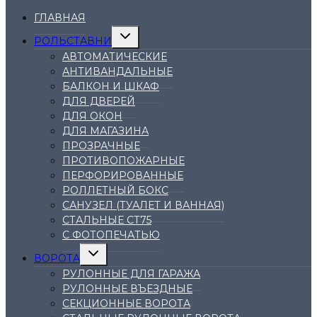
ГЛАВНАЯ
Переключить
РОЛЬСТАВНИ
дочернее
меню
АВТОМАТИЧЕСКИЕ
АНТИВАНДАЛЬНЫЕ
БАЛКОН И ШКАФ
ДЛЯ ДВЕРЕЙ
ДЛЯ ОКОН
ДЛЯ МАГАЗИНА
ПРОЗРАЧНЫЕ
ПРОТИВОПОЖАРНЫЕ
ПЕРФОРИРОВАННЫЕ
РОЛЛЕТНЫЙ БОКС
САНУЗЕЛ (ТУАЛЕТ И ВАННАЯ)
СТАЛЬНЫЕ СТ75
С ФОТОПЕЧАТЬЮ
Переключить
ВОРОТА
дочернее
меню
РУЛОННЫЕ ДЛЯ ГАРАЖА
РУЛОННЫЕ ВЪЕЗДНЫЕ
СЕКЦИОННЫЕ ВОРОТА