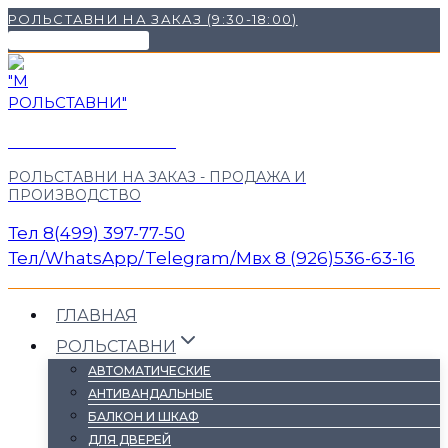
Перейти
РОЛЬСТАВНИ НА ЗАКАЗ (9:30-18:00)
к
НАШИ КОНТАКТЫ ✉
содержимому
"М РОЛЬСТАВНИ"
РОЛЬСТАВНИ НА ЗАКАЗ - ПРОДАЖА И
ПРОИЗВОДСТВО
Тел 8(499) 397-77-50
Тел/WhatsApp/Telegram/Mвх 8 (926)536-63-16
ГЛАВНАЯ
РОЛЬСТАВНИ
АВТОМАТИЧЕСКИЕ
АНТИВАНДАЛЬНЫЕ
БАЛКОН И ШКАФ
ДЛЯ ДВЕРЕЙ