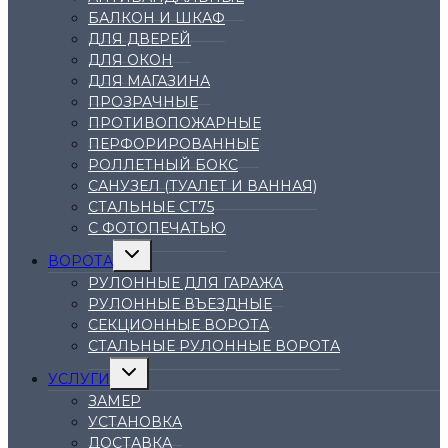
БАЛКОН И ШКАФ
ДЛЯ ДВЕРЕЙ
ДЛЯ ОКОН
ДЛЯ МАГАЗИНА
ПРОЗРАЧНЫЕ
ПРОТИВОПОЖАРНЫЕ
ПЕРФОРИРОВАННЫЕ
РОЛЛЕТНЫЙ БОКС
САНУЗЕЛ (ТУАЛЕТ И ВАННАЯ)
СТАЛЬНЫЕ СТ75
С ФОТОПЕЧАТЬЮ
Переключить
ВОРОТА
дочернее
меню
РУЛОННЫЕ ДЛЯ ГАРАЖА
РУЛОННЫЕ ВЪЕЗДНЫЕ
СЕКЦИОННЫЕ ВОРОТА
СТАЛЬНЫЕ РУЛОННЫЕ ВОРОТА
Переключить
УСЛУГИ
дочернее
меню
ЗАМЕР
УСТАНОВКА
ДОСТАВКА