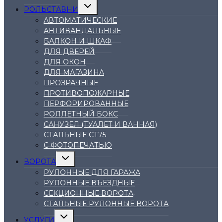
Переключить
РОЛЬСТАВНИ
дочернее
меню
АВТОМАТИЧЕСКИЕ
АНТИВАНДАЛЬНЫЕ
БАЛКОН И ШКАФ
ДЛЯ ДВЕРЕЙ
ДЛЯ ОКОН
ДЛЯ МАГАЗИНА
ПРОЗРАЧНЫЕ
ПРОТИВОПОЖАРНЫЕ
ПЕРФОРИРОВАННЫЕ
РОЛЛЕТНЫЙ БОКС
САНУЗЕЛ (ТУАЛЕТ И ВАННАЯ)
СТАЛЬНЫЕ СТ75
С ФОТОПЕЧАТЬЮ
Переключить
ВОРОТА
дочернее
меню
РУЛОННЫЕ ДЛЯ ГАРАЖА
РУЛОННЫЕ ВЪЕЗДНЫЕ
СЕКЦИОННЫЕ ВОРОТА
СТАЛЬНЫЕ РУЛОННЫЕ ВОРОТА
Переключить
УСЛУГИ
дочернее