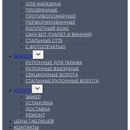
ДЛЯ МАГАЗИНА
ПРОЗРАЧНЫЕ
ПРОТИВОПОЖАРНЫЕ
ПЕРФОРИРОВАННЫЕ
РОЛЛЕТНЫЙ БОКС
САНУЗЕЛ (ТУАЛЕТ И ВАННАЯ)
СТАЛЬНЫЕ СТ75
С ФОТОПЕЧАТЬЮ
Переключить
ВОРОТА
дочернее
меню
РУЛОННЫЕ ДЛЯ ГАРАЖА
РУЛОННЫЕ ВЪЕЗДНЫЕ
СЕКЦИОННЫЕ ВОРОТА
СТАЛЬНЫЕ РУЛОННЫЕ ВОРОТА
Переключить
УСЛУГИ
дочернее
меню
ЗАМЕР
УСТАНОВКА
ДОСТАВКА
РЕМОНТ
ЦЕНЫ ТАБЛИЦЕЙ
КОНТАКТЫ