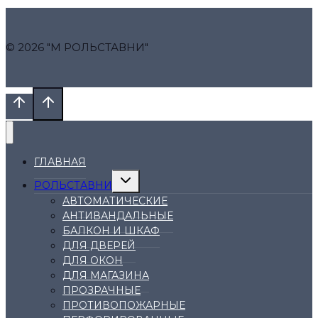
© 2026 "М РОЛЬСТАВНИ"
ГЛАВНАЯ
Переключить
РОЛЬСТАВНИ
дочернее
меню
АВТОМАТИЧЕСКИЕ
АНТИВАНДАЛЬНЫЕ
БАЛКОН И ШКАФ
ДЛЯ ДВЕРЕЙ
ДЛЯ ОКОН
ДЛЯ МАГАЗИНА
ПРОЗРАЧНЫЕ
ПРОТИВОПОЖАРНЫЕ