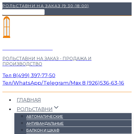
Перейти
РОЛЬСТАВНИ НА ЗАКАЗ (9:30-18:00)
к
НАШИ КОНТАКТЫ ✉
содержимому
"М РОЛЬСТАВНИ"
РОЛЬСТАВНИ НА ЗАКАЗ - ПРОДАЖА И
ПРОИЗВОДСТВО
Тел 8(499) 397-77-50
Тел/WhatsApp/Telegram/Mвх 8 (926)536-63-16
ГЛАВНАЯ
РОЛЬСТАВНИ
АВТОМАТИЧЕСКИЕ
АНТИВАНДАЛЬНЫЕ
БАЛКОН И ШКАФ