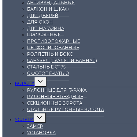
АНТИВАНДАЛЬНЫЕ
БАЛКОН И ШКАФ
ДЛЯ ДВЕРЕЙ
ДЛЯ ОКОН
ДЛЯ МАГАЗИНА
ПРОЗРАЧНЫЕ
ПРОТИВОПОЖАРНЫЕ
ПЕРФОРИРОВАННЫЕ
РОЛЛЕТНЫЙ БОКС
САНУЗЕЛ (ТУАЛЕТ И ВАННАЯ)
СТАЛЬНЫЕ СТ75
С ФОТОПЕЧАТЬЮ
Переключить
ВОРОТА
дочернее
меню
РУЛОННЫЕ ДЛЯ ГАРАЖА
РУЛОННЫЕ ВЪЕЗДНЫЕ
СЕКЦИОННЫЕ ВОРОТА
СТАЛЬНЫЕ РУЛОННЫЕ ВОРОТА
Переключить
УСЛУГИ
дочернее
меню
ЗАМЕР
УСТАНОВКА