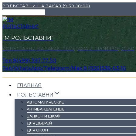
Перейти
РОЛЬСТАВНИ НА ЗАКАЗ (9:30-18:00)
к
НАШИ КОНТАКТЫ ✉
содержимому
"М РОЛЬСТАВНИ"
РОЛЬСТАВНИ НА ЗАКАЗ - ПРОДАЖА И ПРОИЗВОДСТВО
Тел 8(499) 397-77-50
Тел/WhatsApp/Telegram/Mвх 8 (926)536-63-16
ГЛАВНАЯ
РОЛЬСТАВНИ
АВТОМАТИЧЕСКИЕ
АНТИВАНДАЛЬНЫЕ
БАЛКОН И ШКАФ
ДЛЯ ДВЕРЕЙ
ДЛЯ ОКОН