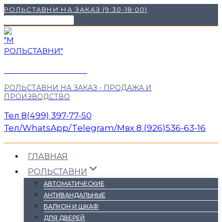
Перейти
РОЛЬСТАВНИ НА ЗАКАЗ (9:30-18:00)
к
НАШИ КОНТАКТЫ ✉
содержимому
"М РОЛЬСТАВНИ"
РОЛЬСТАВНИ НА ЗАКАЗ - ПРОДАЖА И
ПРОИЗВОДСТВО
Тел 8(499) 397-77-50
Тел/WhatsApp/Telegram/Mвх 8 (926)536-63-16
ГЛАВНАЯ
РОЛЬСТАВНИ
АВТОМАТИЧЕСКИЕ
АНТИВАНДАЛЬНЫЕ
БАЛКОН И ШКАФ
ДЛЯ ДВЕРЕЙ