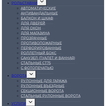
Переключить
РОЛЬСТАВНИ
дочернее
меню
АВТОМАТИЧЕСКИЕ
АНТИВАНДАЛЬНЫЕ
БАЛКОН И ШКАФ
ДЛЯ ДВЕРЕЙ
ДЛЯ ОКОН
ДЛЯ МАГАЗИНА
ПРОЗРАЧНЫЕ
ПРОТИВОПОЖАРНЫЕ
ПЕРФОРИРОВАННЫЕ
РОЛЛЕТНЫЙ БОКС
САНУЗЕЛ (ТУАЛЕТ И ВАННАЯ)
СТАЛЬНЫЕ СТ75
С ФОТОПЕЧАТЬЮ
Переключить
ВОРОТА
дочернее
меню
РУЛОННЫЕ ДЛЯ ГАРАЖА
РУЛОННЫЕ ВЪЕЗДНЫЕ
СЕКЦИОННЫЕ ВОРОТА
СТАЛЬНЫЕ РУЛОННЫЕ ВОРОТА
Переключить
УСЛУГИ
дочернее